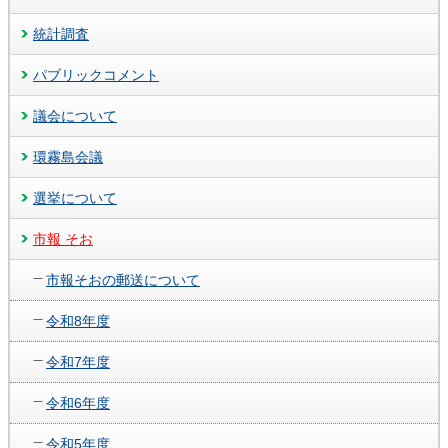
統計調査
パブリックコメント
議会について
環霧島会議
選挙について
市報 そお
市報そおの郵送について
令和8年度
令和7年度
令和6年度
令和5年度