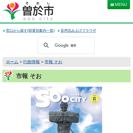
本
MENU
文
へ
移
動
窓口から探す(部署別案内一覧)
音声読み上げブラウザ
ホーム
>
行政情報
>
市報 そお
市報 そお