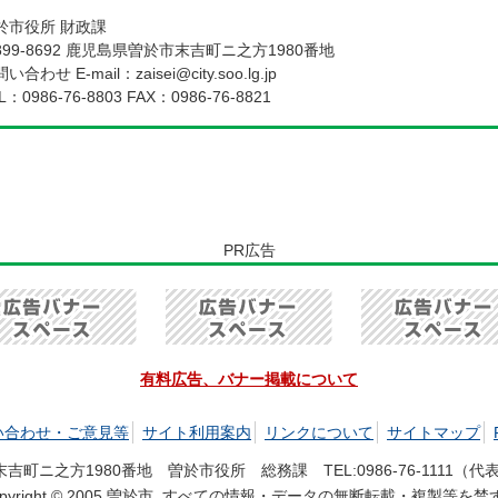
於市役所 財政課
899-8692 鹿児島県曽於市末吉町ニ之方1980番地
い合わせ E-mail：zaisei@city.soo.lg.jp
L：
0986-76-8803
FAX：0986-76-8821
PR広告
有料広告、バナー掲載について
い合わせ・ご意見等
サイト利用案内
リンクについて
サイトマップ
市末吉町ニ之方1980番地 曽於市役所 総務課 TEL:
0986-76-1111
（代表）
opyright © 2005 曽於市. すべての情報・データの無断転載・複製等を禁