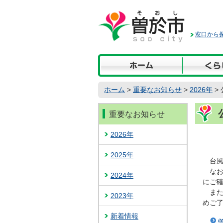
本
文
へ
窓口から探
移
動
ホーム
>
重要なお知らせ
>
2026年
>
重要なお知らせ
2026年
2025年
台風
なお
2024年
にご
また
2023年
めご
新着情報