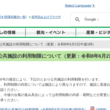
Select Language
▼
す(部署別案内一覧)
音声読み上げブラウザ
 公共施設の利用制限について（更新：令和8年6月2日午後1時）
公共施設の利用制限について（更新：令和8年6月2
6号の接近により、下記のとおり公共施設の利用制限を行います。
、利用制限の内容については施設により異なりますので、施設に直接お
確認ください。
、今後の台風の進み具合によっては利用制限の内容・期間などが変更に
了承ください。
曽於市公共施設の休館情報（令和8年6月2日午後1時現在）
(49KB)