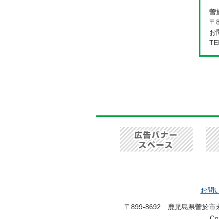
曽
〒
お問
TE
お問
〒899-8692 鹿児島県曽於
C