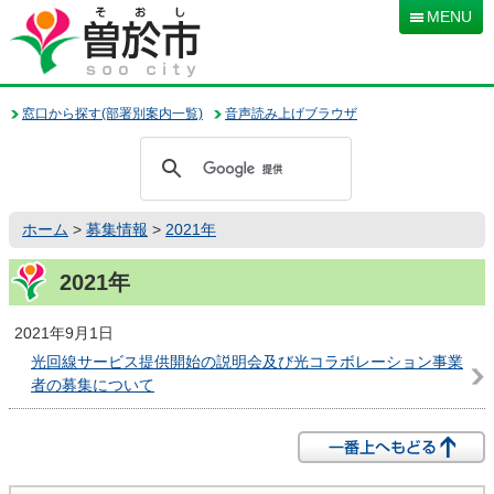
本
MENU
文
へ
移
動
窓口から探す(部署別案内一覧)
音声読み上げブラウザ
ホーム
>
募集情報
>
2021年
2021年
2021年9月1日
光回線サービス提供開始の説明会及び光コラボレーション事業
者の募集について