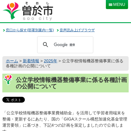
本
MENU
文
へ
移
動
窓口から探す(部署別案内一覧)
音声読み上げブラウザ
ホーム
>
新着情報
>
2025年
> 公立学校情報機器整備事業に係る
各種計画の公開について
公立学校情報機器整備事業に係る各種計画
の公開について
「公立学校情報機器整備事業費補助金」を活用して学習者用端末を
整備・更新するにあたり、国の「GIGAスクール構想加速化基金管理
運営要領」に基づき、下記4つの計画を策定しましたので公表しま