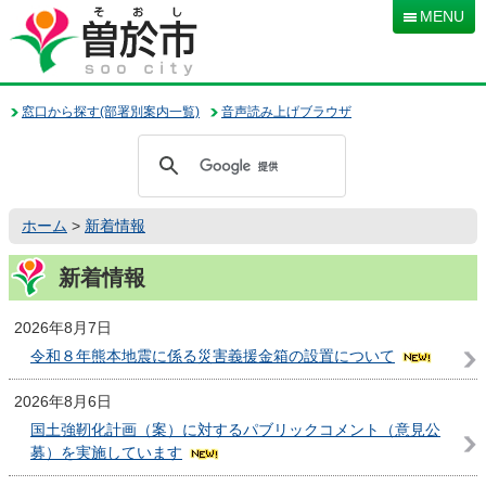
本
MENU
文
へ
移
動
窓口から探す(部署別案内一覧)
音声読み上げブラウザ
ホーム
>
新着情報
新着情報
2026年8月7日
令和８年熊本地震に係る災害義援金箱の設置について
2026年8月6日
国土強靭化計画（案）に対するパブリックコメント（意見公
募）を実施しています