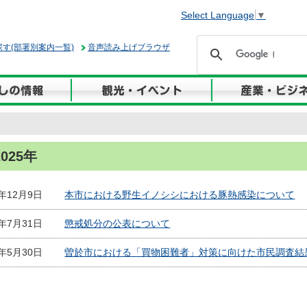
Select Language
▼
す(部署別案内一覧)
音声読み上げブラウザ
2025年
5年12月9日
本市における野生イノシシにおける豚熱感染について
5年7月31日
懲戒処分の公表について
5年5月30日
曽於市における「買物困難者」対策に向けた市民調査結