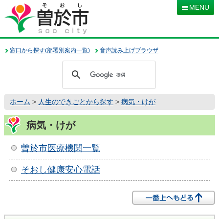
本
MENU
文
へ
移
動
窓口から探す(部署別案内一覧)
音声読み上げブラウザ
ホーム
>
人生のできごとから探す
>
病気・けが
病気・けが
曽於市医療機関一覧
そおし健康安心電話