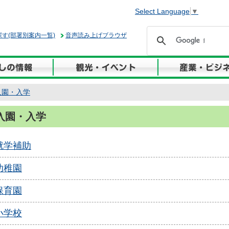
Select Language
▼
す(部署別案内一覧)
音声読み上げブラウザ
入園・入学
入園・入学
就学補助
幼稚園
保育園
小学校