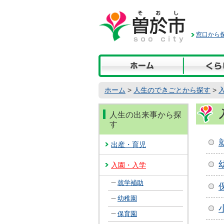
本
文
へ
窓口から探
移
動
ホーム
>
人生のできごとから探す
>
人生の出来事から探
す
出産・育児
入園・入学
就学補助
幼稚園
保育園