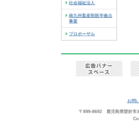
社会福祉法人
南九州畜産獣医学拠点
事業
プロポーザル
お問
〒899-8692 鹿児島県曽於
C