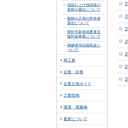
伐採および伐採後の
造林の届出について
森林の土地の所有者
届出について
曽於市新規就農者支
援対策事業について
後継者等結婚祝金に
ついて
商工業
企業・起業
企業立地ガイド
工業団地
環境・廃棄物
畜産について