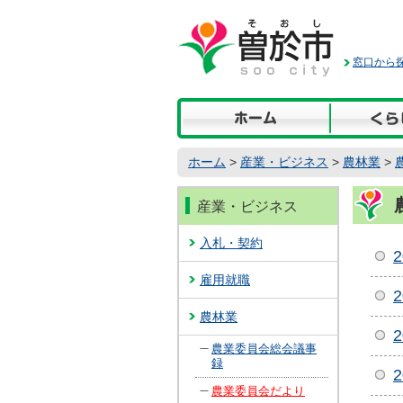
本
文
へ
窓口から探
移
動
ホーム
>
産業・ビジネス
>
農林業
>
産業・ビジネス
入札・契約
雇用就職
農林業
農業委員会総会議事
録
農業委員会だより