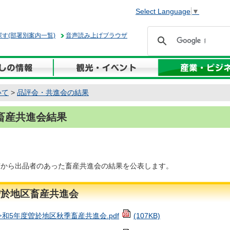
Select Language
▼
す(部署別案内一覧)
音声読み上げブラウザ
いて
>
品評会・共進会の結果
畜産共進会結果
市から出品者のあった畜産共進会の結果を公表します。
曽於地区畜産共進会
令和5年度曽於地区秋季畜産共進会.pdf
(107KB)