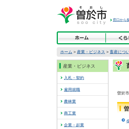
本
文
へ
窓口から探
移
動
ホーム
>
産業・ビジネス
>
畜産につ
産業・ビジネス
入札・契約
雇用就職
曽於
農林業
商工業
企業・起業