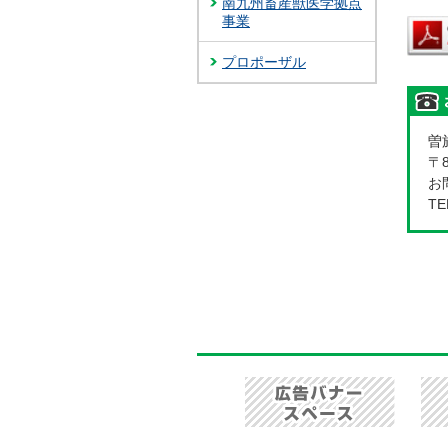
南九州畜産獣医学拠点
事業
プロポーザル
曽
〒
お問
TE