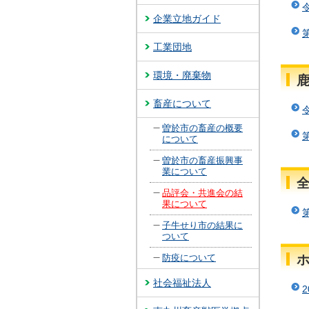
企業立地ガイド
工業団地
環境・廃棄物
畜産について
曽於市の畜産の概要
について
曽於市の畜産振興事
業について
品評会・共進会の結
果について
子牛せり市の結果に
ついて
防疫について
社会福祉法人