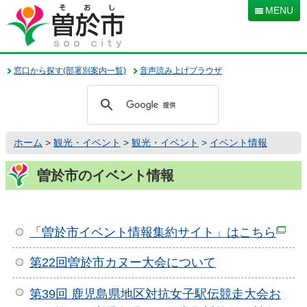
本
MENU
文
へ
移
動
窓口から探す(部署別案内一覧)
音声読み上げブラウザ
ホーム
>
観光・イベント
>
観光・イベント
>
イベント情報
曽於市のイベント情報
「曽於市イベント情報集約サイト」はこちら
第22回曽於市カヌー大会について
第39回 鹿児島県地区対抗女子駅伝競走大会お