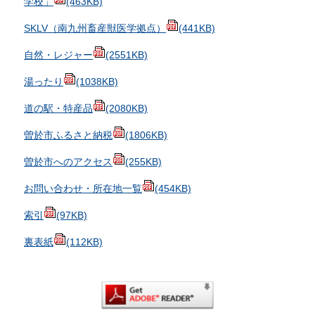
学校」
(463KB)
SKLV（南九州畜産獣医学拠点）
(441KB)
自然・レジャー
(2551KB)
湯ったり
(1038KB)
道の駅・特産品
(2080KB)
曽於市ふるさと納税
(1806KB)
曽於市へのアクセス
(255KB)
お問い合わせ・所在地一覧
(454KB)
索引
(97KB)
裏表紙
(112KB)