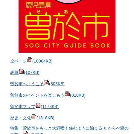
全ページ
(10064KB)
表紙
(107KB)
曽於市へようこそ
(805KB)
曽於市のイベントを楽しもう
(810KB)
曽於市マップ
(1178KB)
歴史・文化
(1816KB)
特集「曽於市をもっと大満喫！住むように泊まる たからべ森の