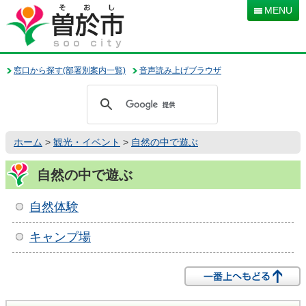
本
MENU
文
へ
移
動
窓口から探す(部署別案内一覧)
音声読み上げブラウザ
ホーム
>
観光・イベント
>
自然の中で遊ぶ
自然の中で遊ぶ
自然体験
キャンプ場