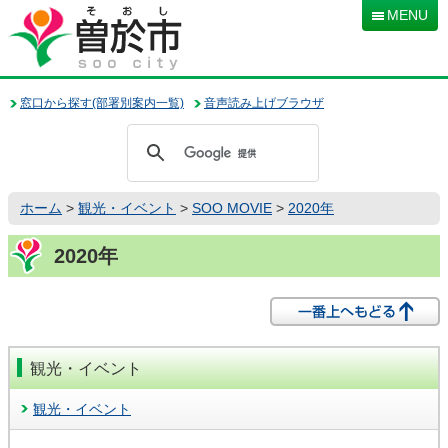
本
MENU
文
へ
移
動
窓口から探す(部署別案内一覧)
音声読み上げブラウザ
ホーム
>
観光・イベント
>
SOO MOVIE
>
2020年
2020年
観光・イベント
観光・イベント