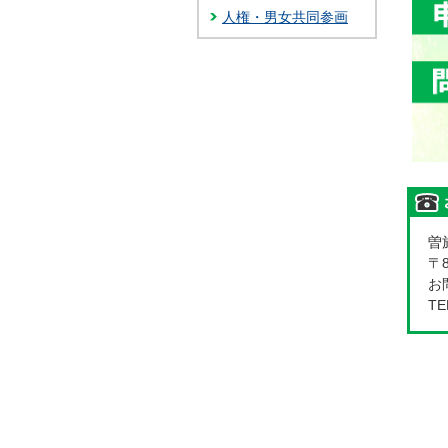
人権・男女共同参画
曽
〒
お問
TE