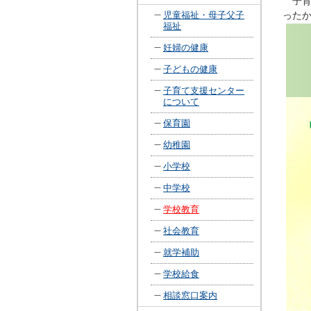
子育
児童福祉・母子父子
った
福祉
妊婦の健康
子どもの健康
子育て支援センター
について
保育園
幼稚園
小学校
中学校
学校教育
社会教育
就学補助
学校給食
相談窓口案内