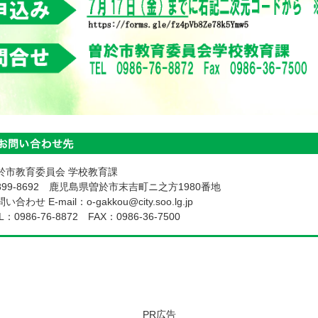
於市教育委員会 学校教育課
899-8692 鹿児島県曽於市末吉町ニ之方1980番地
い合わせ E-mail：o-gakkou@city.soo.lg.jp
L：
0986-76-8872
FAX：0986-36-7500
PR広告