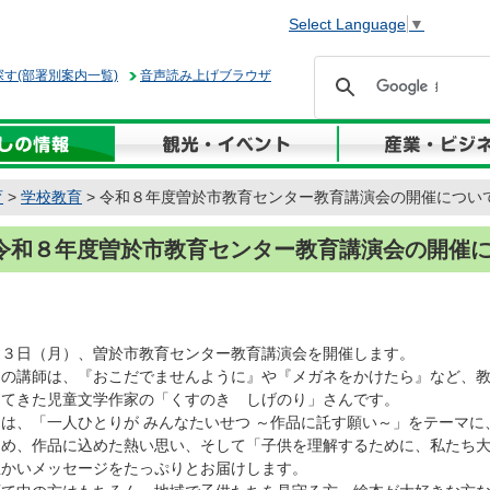
Select Language
▼
す(部署別案内一覧)
音声読み上げブラウザ
育
>
学校教育
> 令和８年度曽於市教育センター教育講演会の開催につい
令和８年度曽於市教育センター教育講演会の開催
３日（月）、曽於市教育センター教育講演会を開催します。
の講師は、『おこだでませんように』や『メガネをかけたら』など、教
してきた児童文学作家の「くすのき しげのり」さんです。
は、「一人ひとりが みんなたいせつ ～作品に託す願い～」をテーマに
じめ、作品に込めた熱い思い、そして「子供を理解するために、私たち
温かいメッセージをたっぷりとお届けします。