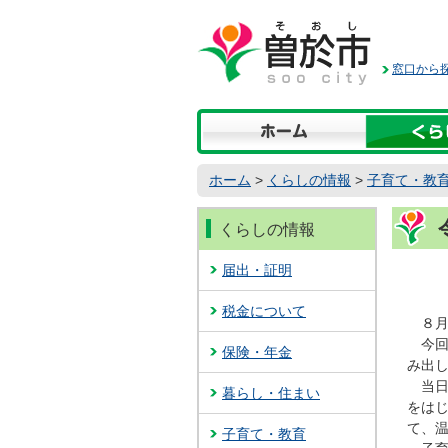
本
文
へ
窓口から探
移
動
ホーム
>
くらしの情報
>
子育て・教
くらしの情報
届出・証明
税金について
８月
今回
保険・年金
み出
当日
暮らし・住まい
をは
て、
子育て・教育