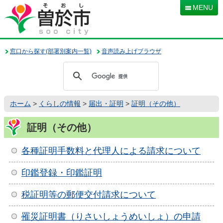
本
MENU
文
へ
移
動
窓口から探す(部署別案内一覧)
音声読み上げブラウザ
ホーム
>
くらしの情報
>
届出・証明
>
証明（その他）
証明（その他）
各種証明手数料と代理人による請求について
印鑑登録・印鑑証明
税証明等の郵便交付請求について
罹災証明書（りさいしょうめいしょ）の申請