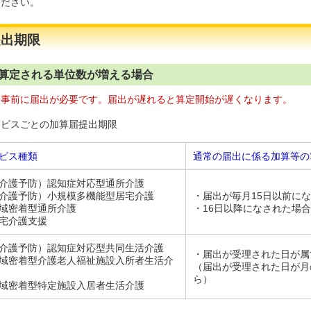
ください。
提出期限
1)算定される単位数が増える場合
）事前に届出が必要です。届出が遅れると算定開始が遅くなります。
ービスごとの加算届提出期限
ビス種類
通常の届出に係る加算等の
介護予防）認知症対応型通所介護
介護予防）小規模多機能型居宅介護
・届出が毎月15日以前に
域密着型通所介護
・16日以降になされた場
宅介護支援
介護予防）認知症対応型共同生活介護
・届出が受理された日が属
域密着型介護老人福祉施設入所者生活介
（届出が受理された日が月
ら）
域密着型特定施設入居者生活介護