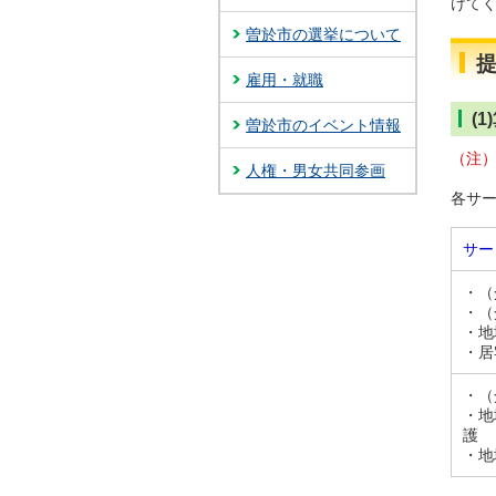
けて
曽於市の選挙について
雇用・就職
(
曽於市のイベント情報
（注
人権・男女共同参画
各サ
サー
・（
・（
・地
・居
・（
・地
護
・地