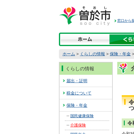
本
文
へ
窓口から探
移
動
ホーム
>
くらしの情報
>
保険・年金
くらしの情報
届出・証明
税金について
保険・年金
国民健康保険
令
介護保険
令和