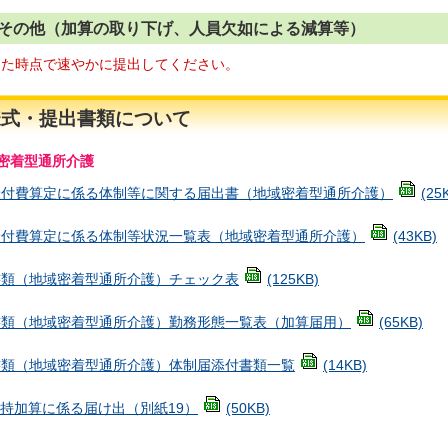
2)その他（加算の取り下げ、人員欠如による減算等）
した時点で速やかに提出してください。
様式・提出書類について
密着型通所介護
給付費算定に係る体制等に関する届出書（地域密着型通所介護）
(25
給付費算定に係る体制等状況一覧表（地域密着型通所介護）
(43KB)
書類（地域密着型通所介護）チェック表
(125KB)
書類（地域密着型通所介護）勤務形態一覧表（加算届用）
(65KB)
書類（地域密着型通所介護）体制届添付書類一覧
(14KB)
維持加算に係る届け出（別紙19）
(50KB)