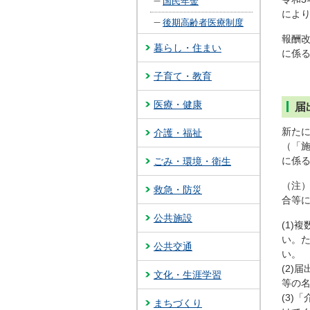
国民年金
によ
後期高齢者医療制度
報酬
暮らし・住まい
に係
子育て・教育
医療・健康
届
新た
介護・福祉
（「
に係
ごみ・環境・衛生
（注
救急・防災
合等
公共施設
(1)
い。
公共交通
い。
(2)
文化・生涯学習
等の
(3)
まちづくり