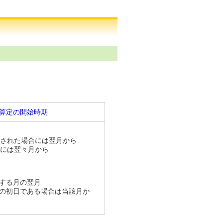
算定の開始時期
なされた場合には翌月から
合には翌々月から
する月の翌月
の初日である場合は当該月か