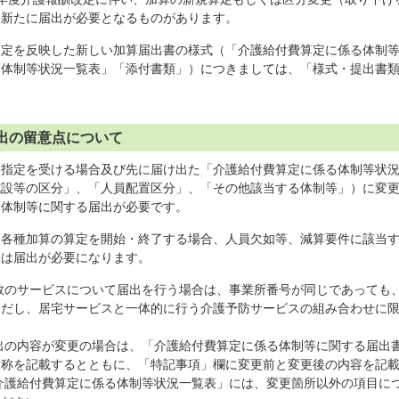
り新たに届出が必要となるものがあります。
改定を反映した新しい加算届出書の様式（「介護給付費算定に係る体制
る体制等状況一覧表」「添付書類」）につきましては、「様式・提出書
出の留意点について
に指定を受ける場合及び先に届け出た「介護給付費算定に係る体制等状
施設等の区分」、「人員配置区分」、「その他該当する体制等」）に変
る体制等に関する届出が必要です。
）各種加算の算定を開始・終了する場合、人員欠如等、減算要件に該当
には届出が必要になります。
複数のサービスについて届出を行う場合は、事業所番号が同じであっても
ただし、居宅サービスと一体的に行う介護予防サービスの組み合わせに
届出の内容が変更の場合は、「介護給付費算定に係る体制等に関する届出
名称を記載するとともに、「特記事項」欄に変更前と変更後の内容を記
「介護給付費算定に係る体制等状況一覧表」には、変更箇所以外の項目に