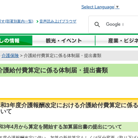
Select Language
▼
す(部署別案内一覧)
音声読み上げブラウザ
>
介護保険
> 介護給付費算定に係る体制届・提出書類
介護給付費算定に係る体制届・提出書類
令和3年度介護報酬改定における介護給付費算定に係
ついて
和3年4月から算定を開始する加算届出書の提出について
3年度介護報酬改定に伴い、加算の新規算定もしくは区分変更（取り下げ