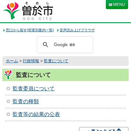
本
MENU
文
へ
移
動
窓口から探す(部署別案内一覧)
音声読み上げブラウザ
ホーム
>
行政情報
>
監査について
監査について
監査委員について
監査の種類
監査等の結果の公表