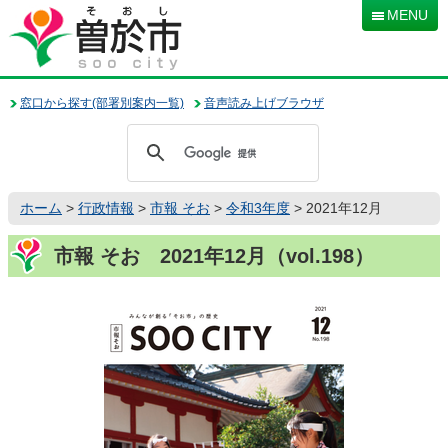
本
MENU
文
へ
移
動
窓口から探す(部署別案内一覧)
音声読み上げブラウザ
ホーム
>
行政情報
>
市報 そお
>
令和3年度
> 2021年12月
市報 そお 2021年12月（vol.198）