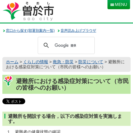
本
MENU
文
へ
移
動
窓口から探す(部署別案内一覧)
音声読み上げブラウザ
ホーム
>
くらしの情報
>
救急・防災
>
防災について
> 避難所に
おける感染症対策について（市民の皆様へのお願い）
避難所における感染症対策について（市民
の皆様へのお願い）
避難所を開設する場合，以下の感染症対策を実施しま
す。
１ 避難者の健康状態の確認