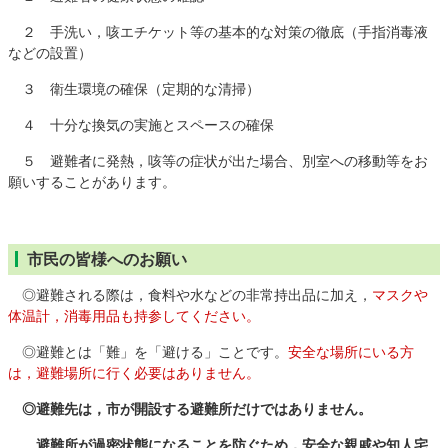
２ 手洗い，咳エチケット等の基本的な対策の徹底（手指消毒液
などの設置）
３ 衛生環境の確保（定期的な清掃）
４ 十分な換気の実施とスペースの確保
５ 避難者に発熱，咳等の症状が出た場合、別室への移動等をお
願いすることがあります。
市民の皆様へのお願い
◎避難される際は，食料や水などの非常持出品に加え，
マスクや
体温計，消毒用品も持参してください。
◎避難とは「難」を「避ける」ことです。
安全な場所にいる方
は，避難場所に行く必要はありません。
◎避難先は，市が開設する避難所だけではありません。
避難所が過密状態になることを防ぐため，安全な親戚や知人宅