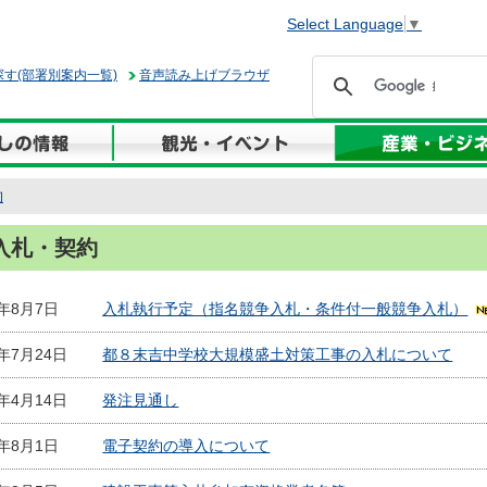
Select Language
▼
す(部署別案内一覧)
音声読み上げブラウザ
約
入札・契約
6年8月7日
入札執行予定（指名競争入札・条件付一般競争入札）
6年7月24日
都８末吉中学校大規模盛土対策工事の入札について
6年4月14日
発注見通し
5年8月1日
電子契約の導入について