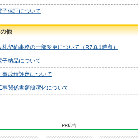
電子保証について
その他
入札契約事務の一部変更について（R7.8.1時点）
電子納品について
工事成績評定について
工事関係書類簡潔化について
PR広告