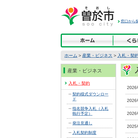
本
文
へ
窓口から探
移
動
ホーム
>
産業・ビジネス
>
入札・契
産業・ビジネス
入札・契約
202
契約様式ダウンロー
ド
202
指名競争入札（入札
202
執行予定）
発注見通し
202
入札契約制度