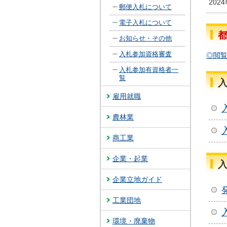
202
郵便入札について
電子入札について
お知らせ・その他
入札参加資格審査
◎閲
入札参加有資格者一
覧
雇用就職
農林業
商工業
企業・起業
企業立地ガイド
工業団地
環境・廃棄物