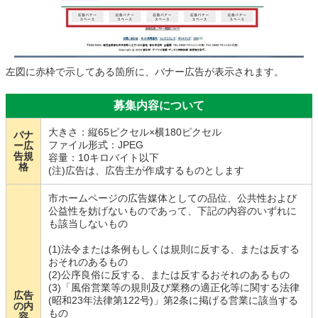
左図に赤枠で示してある箇所に、バナー広告が表示されます。
募集内容について
大きさ：縦65ピクセル×横180ピクセル
バナ
ファイル形式：JPEG
ー広
告規
容量：10キロバイト以下
格
(注)広告は、広告主が作成するものとします
市ホームページの広告媒体としての品位、公共性および
公益性を妨げないものであって、下記の内容のいずれに
も該当しないもの
(1)法令または条例もしくは規則に反する、または反する
おそれのあるもの
(2)公序良俗に反する、または反するおそれのあるもの
(3)「風俗営業等の規則及び業務の適正化等に関する法律
広告
(昭和23年法律第122号)」第2条に掲げる営業に該当する
の内
もの
容