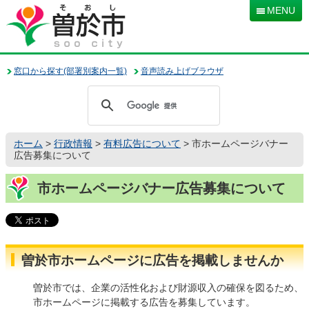
本
MENU
文
へ
移
動
窓口から探す(部署別案内一覧)
音声読み上げブラウザ
ホーム
>
行政情報
>
有料広告について
> 市ホームページバナー
広告募集について
市ホームページバナー広告募集について
曽於市ホームページに広告を掲載しませんか
曽於市では、企業の活性化および財源収入の確保を図るため、
市ホームページに掲載する広告を募集しています。