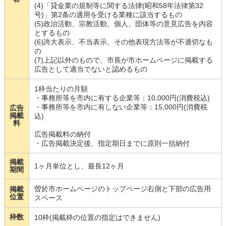
(4)「貸金業の規制等に関する法律(昭和58年法律第32
号)」第2条の適用を受ける業種に該当するもの
(5)政治活動、宗教活動、個人、団体等の意見広告を内容
とするもの
(6)誇大表示、不当表示、その他表現方法等が不適切なも
の
(7)上記以外のもので、市長が市ホームページに掲載する
広告として適当でないと認めるもの
1枠当たりの月額
・事務所等を市内に有する企業等：10,000円(消費税込)
・事務所等を市内に有しない企業等：15,000円(消費税
広告
掲載
込)
料
広告掲載料の納付
・広告掲載決定後、指定期日までに原則一括納付
掲載
1ヶ月単位とし、最長12ヶ月
期間
曽於市ホームページのトップページ右側と下部の広告用
掲載
位置
スペース
枠数
10枠(掲載枠の位置の指定はできません)