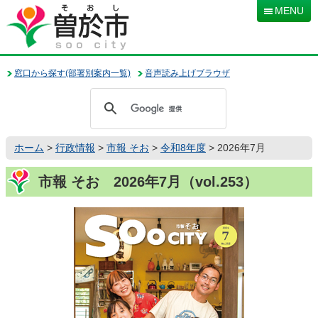
本
MENU
文
へ
移
動
窓口から探す(部署別案内一覧)
音声読み上げブラウザ
ホーム
>
行政情報
>
市報 そお
>
令和8年度
> 2026年7月
市報 そお 2026年7月（vol.253）