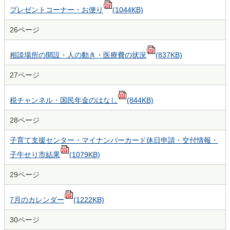
プレゼントコーナー・お便り
(1044KB)
26ページ
相談場所の開設・人の動き・医療費の状況
(837KB)
27ページ
税チャンネル・国民年金のはなし
(844KB)
28ページ
子育て支援センター・マイナンバーカード休日申請・交付情報・
子牛せり市結果
(1079KB)
29ページ
7月のカレンダー
(1222KB)
30ページ