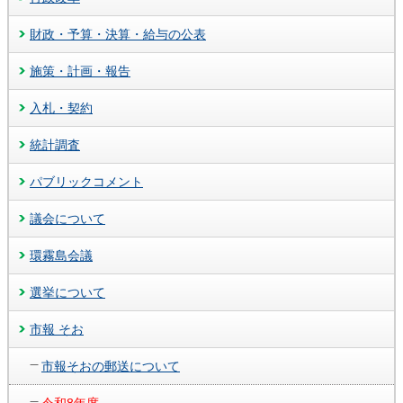
財政・予算・決算・給与の公表
施策・計画・報告
入札・契約
統計調査
パブリックコメント
議会について
環霧島会議
選挙について
市報 そお
市報そおの郵送について
令和8年度