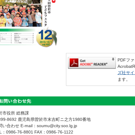
PDFフ
Acroba
ズ社サイ
ます。
於市役所 総務課
899-8692 鹿児島県曽於市末吉町ニ之方1980番地
い合わせ E-mail：soumu@city.soo.lg.jp
L：
0986-76-8801
FAX：0986-76-1122