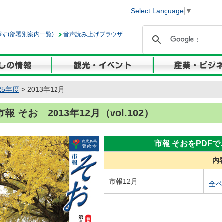
Select Language
▼
す(部署別案内一覧)
音声読み上げブラウザ
25年度
> 2013年12月
市報 そお 2013年12月（vol.102）
市報 そおをPDF
内
市報12月
全