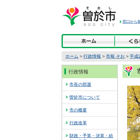
本
文
へ
窓口から探
移
動
ホーム
>
行政情報
>
市報 そお
>
平成
行政情報
市長の部屋
曽於市について
市の概要
行政改革
財政・予算・決算・給