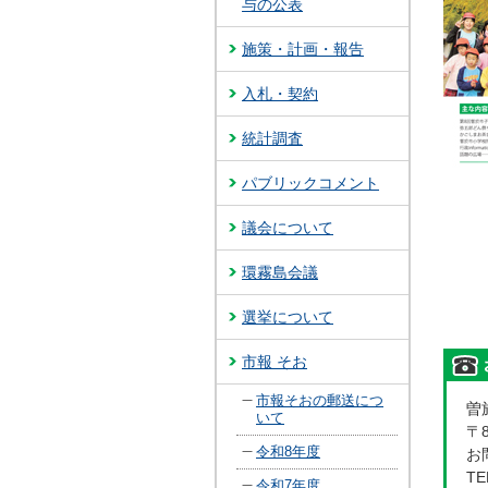
与の公表
施策・計画・報告
入札・契約
統計調査
パブリックコメント
議会について
環霧島会議
選挙について
市報 そお
市報そおの郵送につ
曽
いて
〒
令和8年度
お問
TE
令和7年度